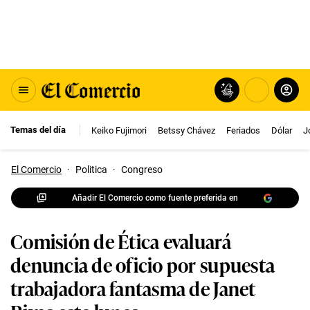
Temas del día
Keiko Fujimori
Betssy Chávez
Feriados
Dólar
J
El Comercio
·
Politica
·
Congreso
Añadir El Comercio como fuente preferida en
Comisión de Ética evaluará
denuncia de oficio por supuesta
trabajadora fantasma de Janet