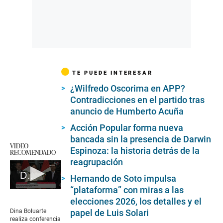
TE PUEDE INTERESAR
¿Wilfredo Oscorima en APP?
Contradicciones en el partido tras
anuncio de Humberto Acuña
Acción Popular forma nueva
bancada sin la presencia de Darwin
VIDEO
Espinoza: la historia detrás de la
RECOMENDADO
reagrupación
Dina Boluarte realiza conferencia en Palacio de Gobierno
Hernando de Soto impulsa
“plataforma” con miras a las
0
seconds
elecciones 2026, los detalles y el
of
Dina Boluarte
papel de Luis Solari
3
realiza conferencia