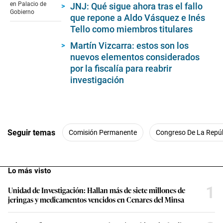
minutes,
en Palacio de
JNJ: Qué sigue ahora tras el fallo
3
Gobierno
que repone a Aldo Vásquez e Inés
seconds
Tello como miembros titulares
Martín Vizcarra: estos son los
nuevos elementos considerados
por la fiscalía para reabrir
investigación
Seguir temas
Comisión Permanente
Congreso De La Repúb
Lo más visto
1
Unidad de Investigación: Hallan más de siete millones de
jeringas y medicamentos vencidos en Cenares del Minsa