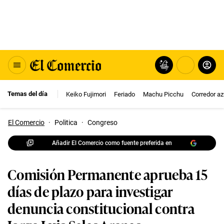
Temas del día
Keiko Fujimori
Feriado
Machu Picchu
Corredor az
El Comercio
·
Politica
·
Congreso
Añadir El Comercio como fuente preferida en
Comisión Permanente aprueba 15
días de plazo para investigar
denuncia constitucional contra