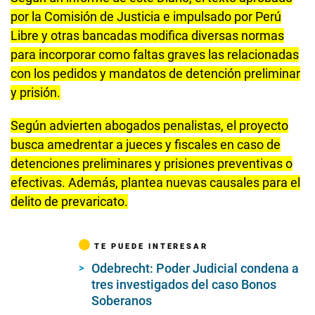
d
s
por la Comisión de Justicia e impulsado por Perú
o
Libre y otras bancadas modifica diversas normas
f
0
para incorporar como faltas graves las relacionadas
s
e
con los pedidos y mandatos de detención preliminar
c
y prisión.
o
n
d
Según advierten abogados penalistas, el proyecto
s
busca amedrentar a jueces y fiscales en caso de
detenciones preliminares y prisiones preventivas o
efectivas. Además, plantea nuevas causales para el
delito de prevaricato.
TE PUEDE INTERESAR
Odebrecht: Poder Judicial condena a
tres investigados del caso Bonos
Soberanos