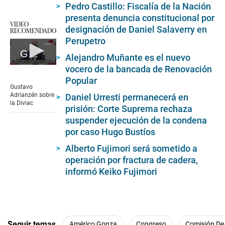
Pedro Castillo: Fiscalía de la Nación
presenta denuncia constitucional por
VIDEO
designación de Daniel Salaverry en
RECOMENDADO
Perupetro
Gustavo Adrianzén sobre la Diviac
Alejandro Muñante es el nuevo
0
vocero de la bancada de Renovación
seconds
Popular
of
Gustavo
0
Adrianzén sobre
Daniel Urresti permanecerá en
seconds
la Diviac
prisión: Corte Suprema rechaza
suspender ejecución de la condena
por caso Hugo Bustíos
Alberto Fujimori será sometido a
operación por fractura de cadera,
informó Keiko Fujimori
Seguir temas
Américo Gonza
Congreso
Comisión De 