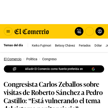
Temas del día
Keiko Fujimori
Betssy Chávez
Feriados
Dólar
J
El Comercio
·
Politica
·
Congreso
Añadir El Comercio como fuente preferida en
Congresista Carlos Zeballos sobre
visitas de Roberto Sánchez a Pedro
Castillo: “Está vulnerando el tema