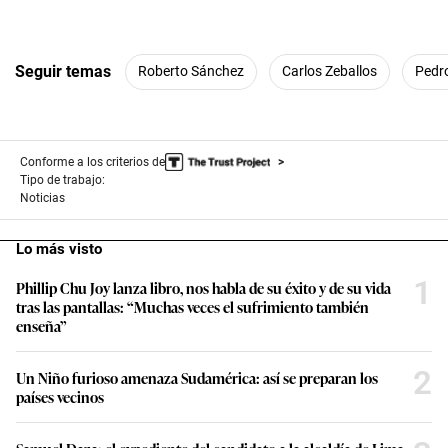
Seguir temas
Roberto Sánchez
Carlos Zeballos
Pedro
Conforme a los criterios de
Tipo de trabajo:
Noticias
Lo más visto
1
Phillip Chu Joy lanza libro, nos habla de su éxito y de su vida
tras las pantallas: “Muchas veces el sufrimiento también
enseña”
2
Un Niño furioso amenaza Sudamérica: así se preparan los
países vecinos