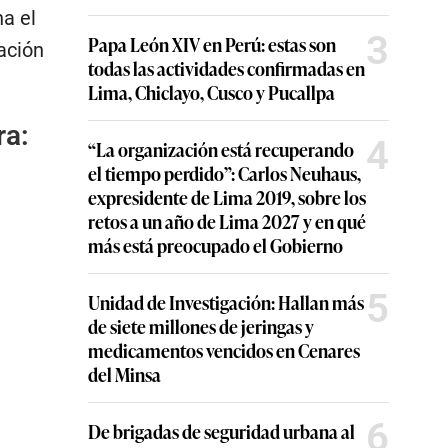
a el
3
Papa León XIV en Perú: estas son
ación
todas las actividades confirmadas en
Lima, Chiclayo, Cusco y Pucallpa
ra:
4
“La organización está recuperando
el tiempo perdido”: Carlos Neuhaus,
expresidente de Lima 2019, sobre los
retos a un año de Lima 2027 y en qué
más está preocupado el Gobierno
5
Unidad de Investigación: Hallan más
de siete millones de jeringas y
medicamentos vencidos en Cenares
del Minsa
6
De brigadas de seguridad urbana al