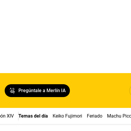
Pregúntale a Merlín IA
ón XIV
Temas del día
Keiko Fujimori
Feriado
Machu Pic