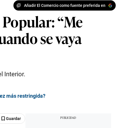
Añadir El Comercio como fuente preferida en
a Popular: “Me
uando se vaya
 Interior.
vez más restringida?
Guardar