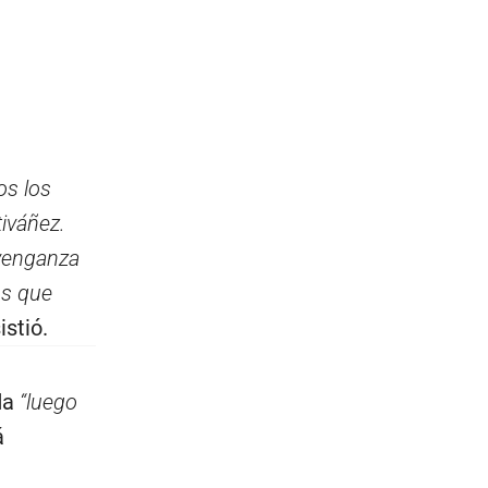
os los
iváñez.
 venganza
os que
sistió.
ada
“luego
á