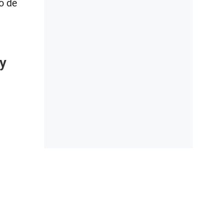
o de
 y