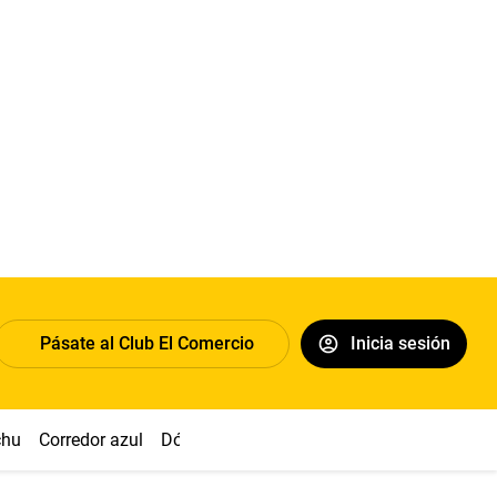
Pásate al Club El Comercio
Inicia sesión
chu
Corredor azul
Dólar
Congreso
Nasca
Acuña
Toled