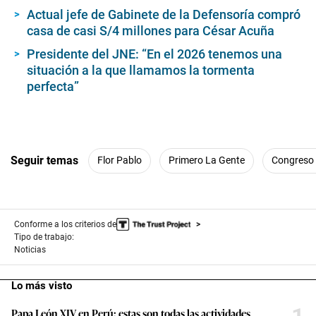
Actual jefe de Gabinete de la Defensoría compró
casa de casi S/4 millones para César Acuña
Presidente del JNE: “En el 2026 tenemos una
situación a la que llamamos la tormenta
perfecta”
Seguir temas
Flor Pablo
Primero La Gente
Congreso 
Conforme a los criterios de
Tipo de trabajo:
Noticias
Lo más visto
Papa León XIV en Perú: estas son todas las actividades