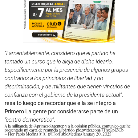
“Lamentablemente, considero que el partido ha
tomado un curso que lo aleja de dicho ideario.
Específicamente por la presencia de algunos grupos
contrarios a los principios de libertad y no
discriminación, y de militantes que tienen vínculos de
confianza con el gobierno de la presidenta actual”
,
resaltó luego de recordar que ella se integró a
Primero La gente por considerarse parte de un
“centro democrático”
.
A la militancia de
@primerolagentep
y a la opinión pública, comunico que he
presentado mi carta de renuncia al partido.
pic.twitter.com/7ThxGpE5Ob
— Flor Pablo Medina 🇵🇪 (@FlorPabloMedina)
January 20, 2025