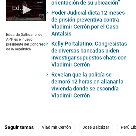
orientación de su ubicación”
Eduardo Salhuana, de APP, es el nuevo presidente del Congreso de la República
Poder Judicial dicta 12 meses
de prisión preventiva contra
0
Vladimir Cerrón por el Caso
seconds
Antalsis
of
Eduardo Salhuana, de
4
APP, es el nuevo
minutes,
Kelly Portalatino: Congresistas
presidente del Congreso
17
de la República
de diversas bancadas piden
seconds
investigar supuestos chats con
Vladimir Cerrón
Revelan que la policía se
demoró 12 horas en allanar la
vivienda donde se escondía
Vladimir Cerrón
Seguir temas
Vladimir Cerrón
José Balcázar
Perú Li