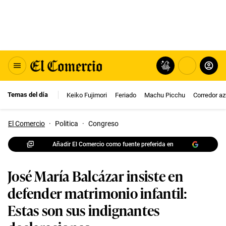
Temas del día
Keiko Fujimori
Feriado
Machu Picchu
Corredor az
El Comercio
·
Politica
·
Congreso
Añadir El Comercio como fuente preferida en
José María Balcázar insiste en
defender matrimonio infantil:
Estas son sus indignantes