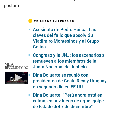
postura.
TE PUEDE INTERESAR
Asesinato de Pedro Huilca: Las
claves del fallo que absolvió a
Vladimiro Montesinos y al Grupo
Colina
Congreso y la JNJ: los escenarios si
remueven a los miembros de la
VIDEO
Junta Nacional de Justicia
RECOMENDADO
Dina Boluarte se reunió con
Dina Boluarte en Foro de Inversión Responsable APEP-BID.
presidentes de Costa Rica y Uruguay
en segundo día en EE.UU.
0
seconds
of
Dina Boluarte: “Perú ahora está en
5
calma, en paz luego de aquel golpe
minutes,
de Estado del 7 de diciembre”
7
seconds