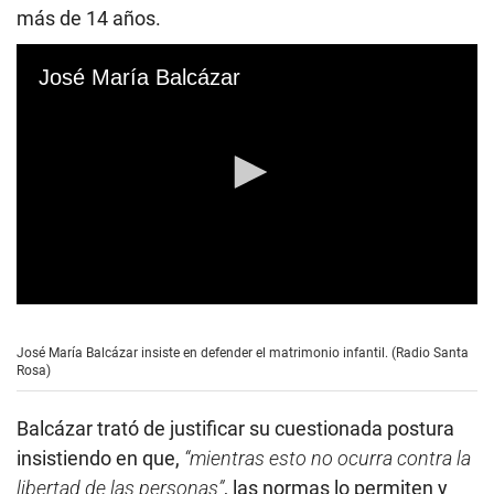
más de 14 años.
José María Balcázar
0
s
e
José María Balcázar insiste en defender el matrimonio infantil. (Radio Santa
c
Rosa)
o
n
d
Balcázar trató de justificar su cuestionada postura
s
o
insistiendo en que,
“mientras esto no ocurra contra la
f
libertad de las personas”
, las normas lo permiten y
4