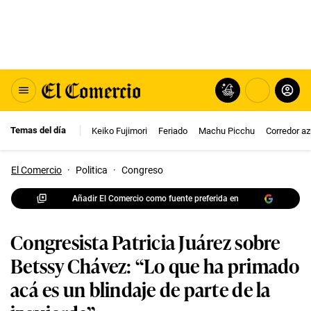
Temas del día
Keiko Fujimori
Feriado
Machu Picchu
Corredor az
El Comercio
·
Politica
·
Congreso
Añadir El Comercio como fuente preferida en
Congresista Patricia Juárez sobre
Betssy Chávez: “Lo que ha primado
acá es un blindaje de parte de la