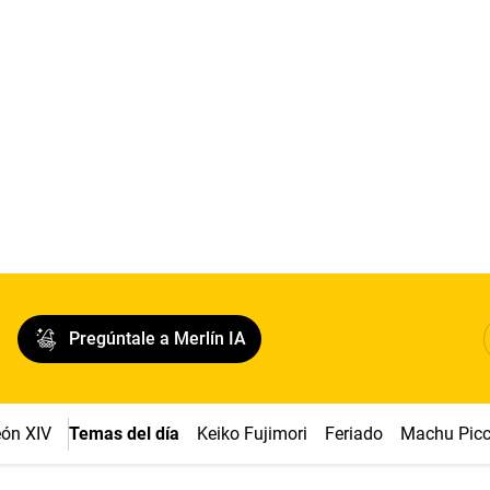
Pregúntale a Merlín IA
ón XIV
Temas del día
Keiko Fujimori
Feriado
Machu Pic