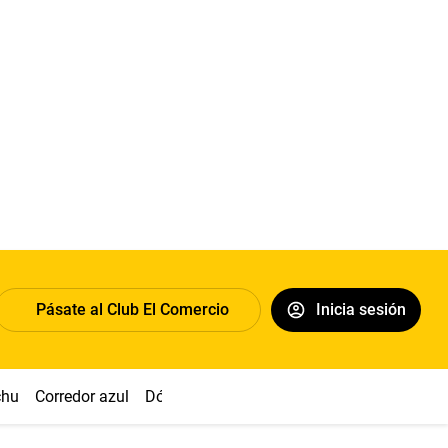
Pásate al Club El Comercio
Inicia sesión
chu
Corredor azul
Dólar
Congreso
Nasca
Acuña
Toled