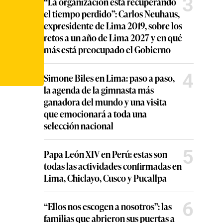
3
“La organización está recuperando
el tiempo perdido”: Carlos Neuhaus,
expresidente de Lima 2019, sobre los
retos a un año de Lima 2027 y en qué
más está preocupado el Gobierno
4
Simone Biles en Lima: paso a paso,
la agenda de la gimnasta más
ganadora del mundo y una visita
que emocionará a toda una
selección nacional
5
Papa León XIV en Perú: estas son
todas las actividades confirmadas en
Lima, Chiclayo, Cusco y Pucallpa
6
“Ellos nos escogen a nosotros”: las
familias que abrieron sus puertas a