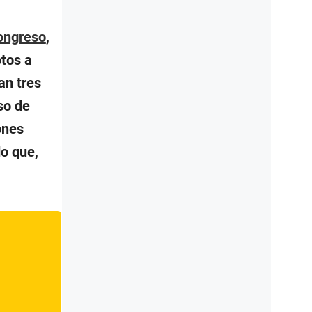
ongreso
,
otos a
an tres
so de
ones
do que,