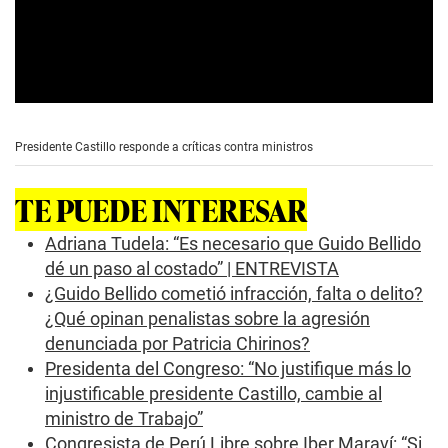
0
s
e
Presidente Castillo responde a críticas contra ministros
c
o
n
TE PUEDE INTERESAR
d
s
o
Adriana Tudela: “Es necesario que Guido Bellido
f
dé un paso al costado” | ENTREVISTA
2
m
¿Guido Bellido cometió infracción, falta o delito?
i
¿Qué opinan penalistas sobre la agresión
n
u
denunciada por Patricia Chirinos?
t
e
Presidenta del Congreso: “No justifique más lo
s
injustificable presidente Castillo, cambie al
,
2
ministro de Trabajo”
5
Congresista de Perú Libre sobre Iber Maraví: “Si
s