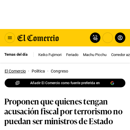
Temas del día
Keiko Fujimori
Feriado
Machu Picchu
Corredor az
El Comercio
·
Politica
·
Congreso
Añadir El Comercio como fuente preferida en
Proponen que quienes tengan
acusación fiscal por terrorismo no
puedan ser ministros de Estado