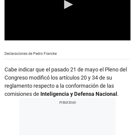
0
s
e
Declaraciones de Pedro Francke
c
o
n
Cabe indicar que el pasado 21 de mayo el Pleno del
d
s
Congreso modificó los artículos 20 y 34 de su
o
reglamento respecto a la conformación de las
f
4
comisiones de
Inteligencia y Defensa Nacional
.
m
i
n
u
t
e
s
,
4