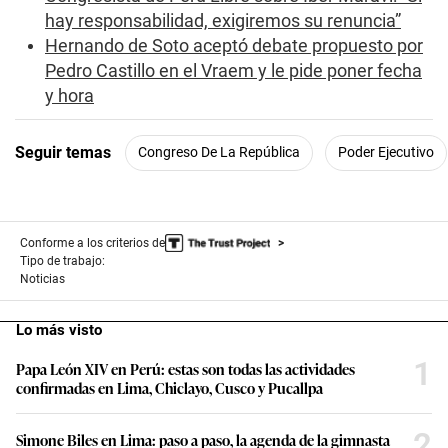
e
hay responsabilidad, exigiremos su renuncia”
c
Hernando de Soto aceptó debate propuesto por
o
n
Pedro Castillo en el Vraem y le pide poner fecha
d
y hora
s
Seguir temas
Congreso De La República
Poder Ejecutivo
Conforme a los criterios de
Tipo de trabajo:
Noticias
Lo más visto
1
Papa León XIV en Perú: estas son todas las actividades
confirmadas en Lima, Chiclayo, Cusco y Pucallpa
2
Simone Biles en Lima: paso a paso, la agenda de la gimnasta