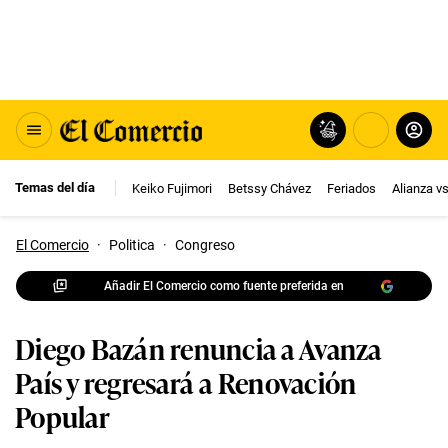
Temas del día
Keiko Fujimori
Betssy Chávez
Feriados
Alianza v
El Comercio
·
Politica
·
Congreso
Añadir El Comercio como fuente preferida en
Diego Bazán renuncia a Avanza
País y regresará a Renovación
Popular