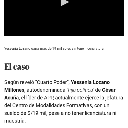
0
s
e
Yessenia Lozano gana más de 19 mil soles sin tener licenciatura.
c
o
n
El caso
d
s
o
f
Según reveló “Cuarto Poder”,
Yessenia Lozano
5
m
Millones
, autodenominada
“hija política”
de
César
i
Acuña
, el líder de APP, actualmente ejerce la jefatura
n
u
del Centro de Modalidades Formativas, con un
t
e
sueldo de S/19 mil, pese a no tener licenciatura ni
s
,
maestría.
1