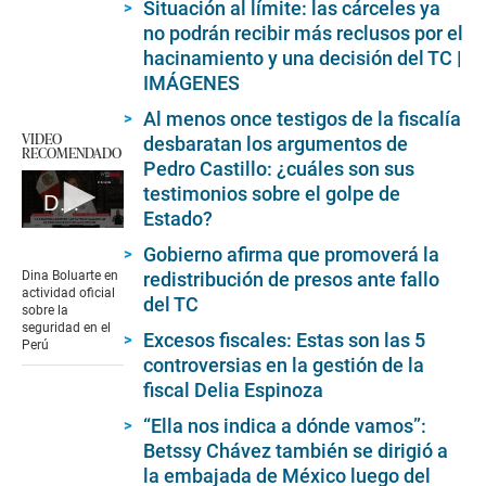
Situación al límite: las cárceles ya
no podrán recibir más reclusos por el
hacinamiento y una decisión del TC |
IMÁGENES
Al menos once testigos de la fiscalía
VIDEO
desbaratan los argumentos de
RECOMENDADO
Pedro Castillo: ¿cuáles son sus
testimonios sobre el golpe de
Dina Boluarte en nueva sesión de 'Cuarto de guerra'
Estado?
0
Gobierno afirma que promoverá la
seconds
of
redistribución de presos ante fallo
Dina Boluarte en
2
actividad oficial
del TC
minutes,
sobre la
40
seguridad en el
Excesos fiscales: Estas son las 5
seconds
Perú
controversias en la gestión de la
fiscal Delia Espinoza
“Ella nos indica a dónde vamos”:
Betssy Chávez también se dirigió a
la embajada de México luego del