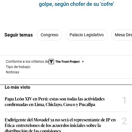
golpe, según chofer de su ‘cofre’
Seguir temas
Congreso
Palacio Legislativo
Mesa Dir
Conforme a los criterios de
Tipo de trabajo:
Noticias
Lo más visto
1
Papa León XIV en Perú: estas son todas las actividades
confirmadas en Lima, Chiclayo, Cusco y Pucallpa
2
Exdirigente del Movadef ya no será el representante de JP en
Ética: entretelones de los acuerdos iniciales sobre la
distribución de las comisiones