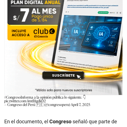
#CongresoInforma
a la opinión pública lo siguiente. 👇
pic.twitter.com/imtB1gdkD2
— Congreso del Perú 🇵🇪 (@congresoperu)
April 7, 2025
En el documento, el
Congreso
señaló que parte de