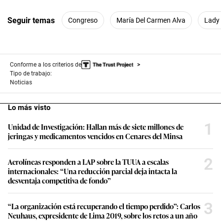
Seguir temas
Congreso
María Del Carmen Alva
Lady
Conforme a los criterios de
Tipo de trabajo:
Noticias
Lo más visto
1
Unidad de Investigación: Hallan más de siete millones de
jeringas y medicamentos vencidos en Cenares del Minsa
2
Aerolíneas responden a LAP sobre la TUUA a escalas
internacionales: “Una reducción parcial deja intacta la
desventaja competitiva de fondo”
3
“La organización está recuperando el tiempo perdido”: Carlos
Neuhaus, expresidente de Lima 2019, sobre los retos a un año