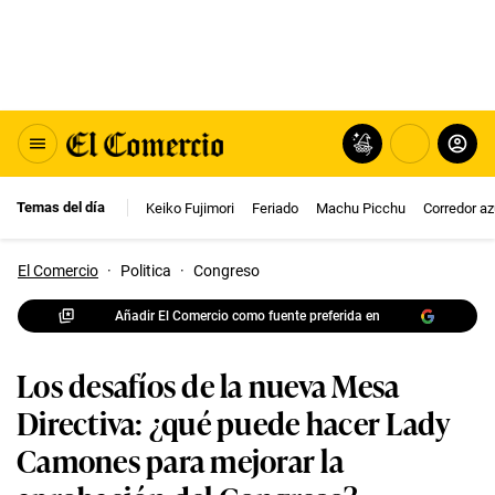
Temas del día
Keiko Fujimori
Feriado
Machu Picchu
Corredor az
El Comercio
·
Politica
·
Congreso
Añadir El Comercio como fuente preferida en
Los desafíos de la nueva Mesa
Directiva: ¿qué puede hacer Lady
Camones para mejorar la