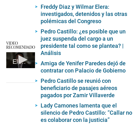
Freddy Diaz y Wilmar Elera:
investigados, detenidos y las otras
polémicas del Congreso
Pedro Castillo: ¿es posible que un
juez suspenda del cargo a un
VIDEO
presidente tal como se plantea? |
RECOMENDADO
Análisis
El ministro del interior Willy Huerta es un defensor forzado y tembloroso del presidente.
Amiga de Yenifer Paredes dejó de
contratar con Palacio de Gobierno
0
seconds
of
Pedro Castillo se reunió con
6
beneficiario de pasajes aéreos
minutes,
pagados por Zamir Villaverde
23
seconds
Lady Camones lamenta que el
silencio de Pedro Castillo: “Callar no
es colaborar con la justicia”