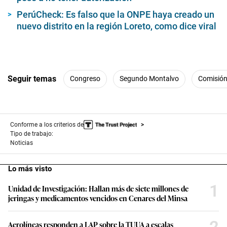
PerúCheck: Es falso que la ONPE haya creado un
nuevo distrito en la región Loreto, como dice viral
Seguir temas
Congreso
Segundo Montalvo
Comisión
Conforme a los criterios de
Tipo de trabajo:
Noticias
Lo más visto
1
Unidad de Investigación: Hallan más de siete millones de
jeringas y medicamentos vencidos en Cenares del Minsa
2
Aerolíneas responden a LAP sobre la TUUA a escalas