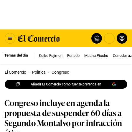
Temas del día
Keiko Fujimori
Feriado
Machu Picchu
Corredor az
El Comercio
·
Politica
·
Congreso
Añadir El Comercio como fuente preferida en
Congreso incluye en agenda la
propuesta de suspender 60 días a
Segundo Montalvo por infracción