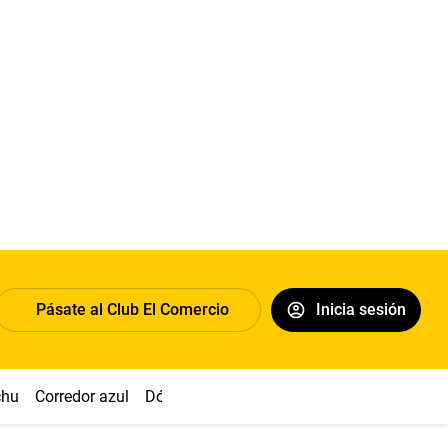
Pásate al Club El Comercio
Inicia sesión
chu
Corredor azul
Dólar
Congreso
Nasca
Acuña
Toled