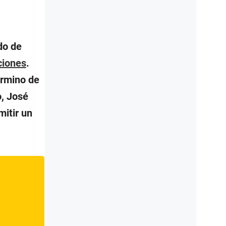
do de
ciones
.
érmino de
o, José
mitir un