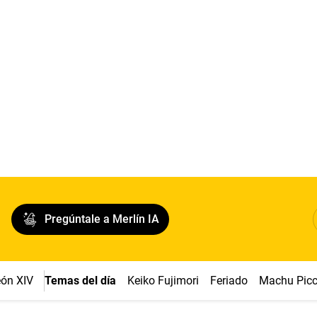
Pregúntale a Merlín IA
ón XIV
Temas del día
Keiko Fujimori
Feriado
Machu Pic