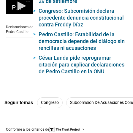
29 de setiembre
Pedro Castillo
Congreso: Subcomisión declara
0
procedente denuncia constitucional
seconds
contra Freddy Díaz
of
Declaraciones de
0
Pedro Castillo
Pedro Castillo: Estabilidad de la
seconds
democracia depende del diálogo sin
rencillas ni acusaciones
César Landa pide reprogramar
citación para explicar declaraciones
de Pedro Castillo en la ONU
Seguir temas
Congreso
Subcomisión De Acusaciones Cons
Conforme a los criterios de