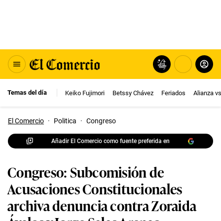
Temas del día
Keiko Fujimori
Betssy Chávez
Feriados
Alianza v
El Comercio
·
Politica
·
Congreso
Añadir El Comercio como fuente preferida en
Congreso: Subcomisión de
Acusaciones Constitucionales
archiva denuncia contra Zoraida