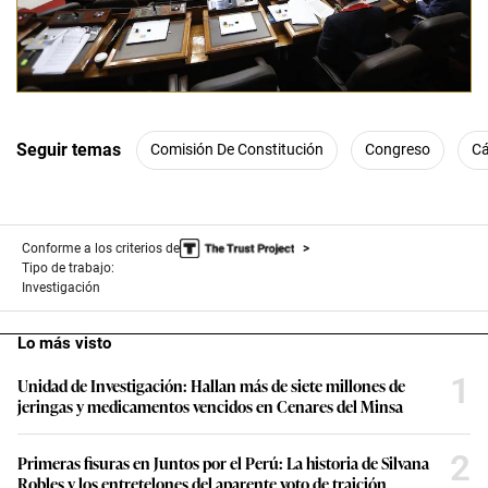
Seguir temas
Comisión De Constitución
Congreso
Cá
Conforme a los criterios de
Tipo de trabajo:
Investigación
Lo más visto
1
Unidad de Investigación: Hallan más de siete millones de
jeringas y medicamentos vencidos en Cenares del Minsa
2
Primeras fisuras en Juntos por el Perú: La historia de Silvana
Robles y los entretelones del aparente voto de traición