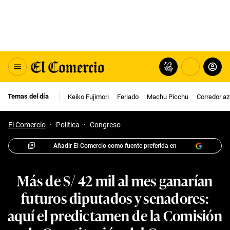
Temas del día
Keiko Fujimori
Feriado
Machu Picchu
Corredor az
El Comercio
·
Politica
·
Congreso
Añadir El Comercio como fuente preferida en
Más de S/ 42 mil al mes ganarían
futuros diputados y senadores:
aquí el predictamen de la Comisión