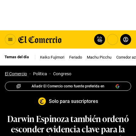
Temas del día
Keiko Fujimori
Feriado
Machu Picchu
Corredor az
El Comercio
·
Politica
·
Congreso
Añadir El Comercio como fuente preferida en
Solo para suscriptores
Darwin Espinoza también ordenó
esconder evidencia clave para la