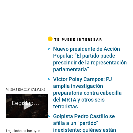
TE PUEDE INTERESAR
Nuevo presidente de Acción
Popular: “El partido puede
prescindir de la representación
parlamentaria”
Víctor Polay Campos: PJ
amplía investigación
VIDEO RECOMENDADO
preparatoria contra cabecilla
del MRTA y otros seis
Legisladores incluyen entrevistas a medios en sus informes de representación #VideosEC #UI
terroristas
Golpista Pedro Castillo se
0
afilia a un “partido”
seconds
inexistente: quiénes están
of
Legisladores incluyen