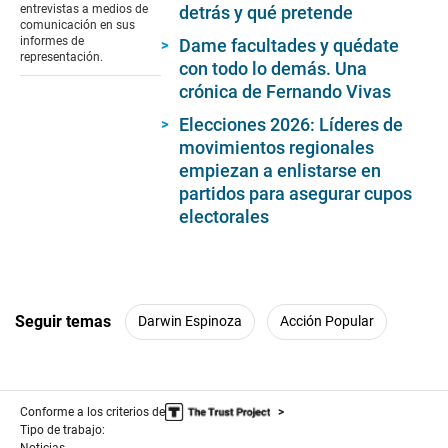
4
detrás y qué pretende
entrevistas a medios de
minutes,
comunicación en sus
18
informes de
Dame facultades y quédate
seconds
representación.
con todo lo demás. Una
crónica de Fernando Vivas
Elecciones 2026: Líderes de
movimientos regionales
empiezan a enlistarse en
partidos para asegurar cupos
electorales
Seguir temas
Darwin Espinoza
Acción Popular
Conforme a los criterios de
Tipo de trabajo:
Noticias