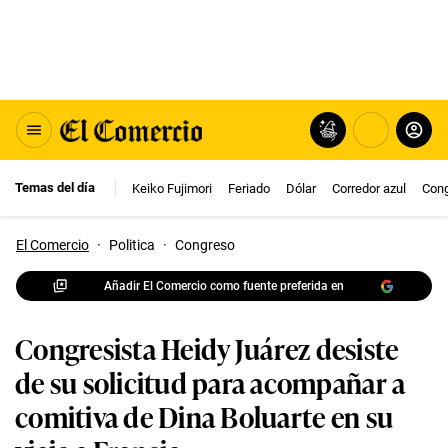
Temas del día
Keiko Fujimori
Feriado
Dólar
Corredor azul
Con
El Comercio
·
Politica
·
Congreso
Añadir El Comercio como fuente preferida en
Congresista Heidy Juárez desiste
de su solicitud para acompañar a
comitiva de Dina Boluarte en su