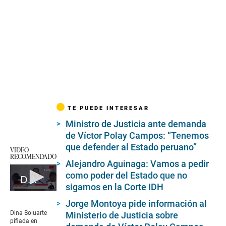
TE PUEDE INTERESAR
Ministro de Justicia ante demanda
de Víctor Polay Campos: “Tenemos
que defender al Estado peruano”
VIDEO
RECOMENDADO
Alejandro Aguinaga: Vamos a pedir
como poder del Estado que no
Dina Boluarte pifiada en Chanchamayo
sigamos en la Corte IDH
0
seconds
Jorge Montoya pide información al
of
Dina Boluarte
Ministerio de Justicia sobre
6
pifiada en