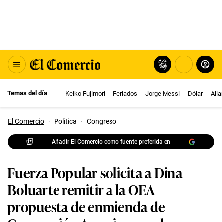
Temas del día
Keiko Fujimori
Feriados
Jorge Messi
Dólar
Ali
El Comercio
·
Politica
·
Congreso
Añadir El Comercio como fuente preferida en
Fuerza Popular solicita a Dina
Boluarte remitir a la OEA
propuesta de enmienda de