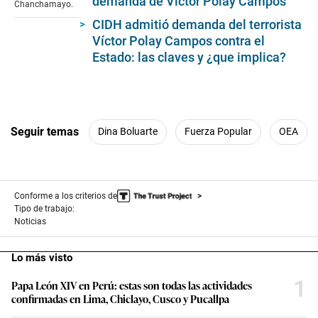
demanda de Víctor Polay Campos
minutes,
Chanchamayo.
34
CIDH admitió demanda del terrorista
seconds
Víctor Polay Campos contra el
Estado: las claves y ¿que implica?
Seguir temas
Dina Boluarte
Fuerza Popular
OEA
Conforme a los criterios de
Tipo de trabajo:
Noticias
Lo más visto
1
Papa León XIV en Perú: estas son todas las actividades
confirmadas en Lima, Chiclayo, Cusco y Pucallpa