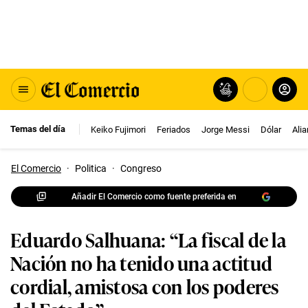
Temas del día
Keiko Fujimori
Feriados
Jorge Messi
Dólar
Ali
El Comercio
·
Politica
·
Congreso
Añadir El Comercio como fuente preferida en
Eduardo Salhuana: “La fiscal de la
Nación no ha tenido una actitud
cordial, amistosa con los poderes