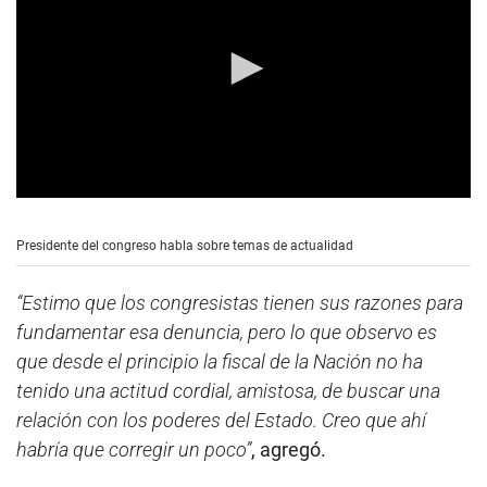
0
s
e
Presidente del congreso habla sobre temas de actualidad
c
o
n
“Estimo que los congresistas tienen sus razones para
d
s
fundamentar esa denuncia, pero lo que observo es
o
que desde el principio la fiscal de la Nación no ha
f
6
tenido una actitud cordial, amistosa, de buscar una
m
i
relación con los poderes del Estado. Creo que ahí
n
habría que corregir un poco”
, agregó.
u
t
e