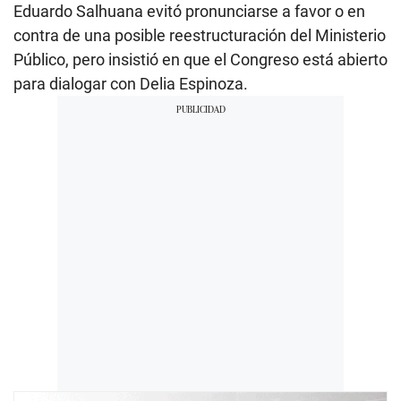
Eduardo Salhuana evitó pronunciarse a favor o en
s
,
contra de una posible reestructuración del Ministerio
1
1
Público, pero insistió en que el Congreso está abierto
s
para dialogar con Delia Espinoza.
e
c
o
n
d
s