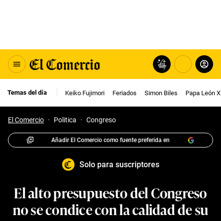
Temas del día
Keiko Fujimori
Feriados
Simon Biles
Papa León X
El Comercio
·
Politica
·
Congreso
Añadir El Comercio como fuente preferida en
Solo para suscriptores
El alto presupuesto del Congreso
no se condice con la calidad de su