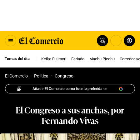
Temas del día
Keiko Fujimori
Feriado
Machu Picchu
Corredor az
El Comercio
·
Politica
·
Congreso
Añadir El Comercio como fuente preferida en
El Congreso a sus anchas, por
Fernando Vivas