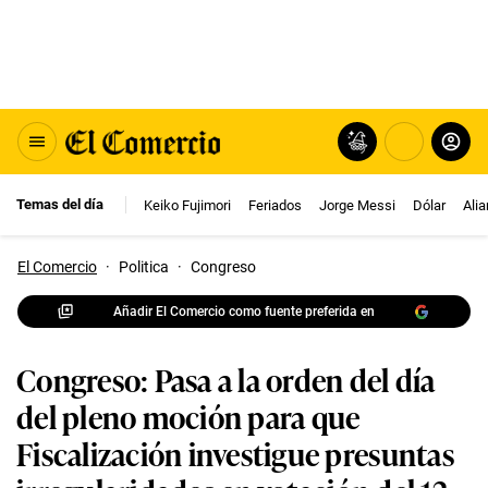
Temas del día
Keiko Fujimori
Feriados
Jorge Messi
Dólar
Ali
El Comercio
·
Politica
·
Congreso
Añadir El Comercio como fuente preferida en
Congreso: Pasa a la orden del día
del pleno moción para que
Fiscalización investigue presuntas