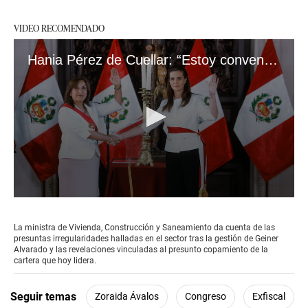
VIDEO RECOMENDADO
Hania Pérez de Cuellar: “Estoy convencida de que esos 4 millones [de Sada Goray] son la punta del iceberg”
0
seconds
of
La ministra de Vivienda, Construcción y Saneamiento da cuenta de las
10
presuntas irregularidades halladas en el sector tras la gestión de Geiner
minutes,
Alvarado y las revelaciones vinculadas al presunto copamiento de la
47
cartera que hoy lidera.
seconds
Seguir temas
Zoraida Ávalos
Congreso
Exfiscal