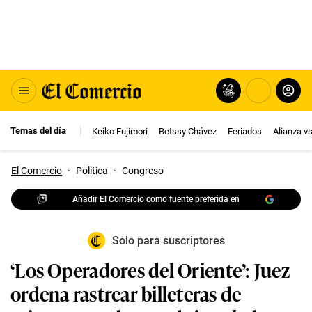
Temas del día
Keiko Fujimori
Betssy Chávez
Feriados
Alianza v
El Comercio
·
Politica
·
Congreso
Añadir El Comercio como fuente preferida en
Solo para suscriptores
‘Los Operadores del Oriente’: Juez
ordena rastrear billeteras de