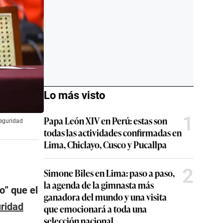
Lo más visto
1
Papa León XIV en Perú: estas son
seguridad
todas las actividades confirmadas en
Lima, Chiclayo, Cusco y Pucallpa
2
Simone Biles en Lima: paso a paso,
la agenda de la gimnasta más
o” que el
ganadora del mundo y una visita
uridad
que emocionará a toda una
selección nacional