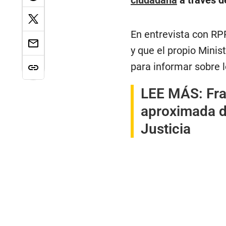
ciudadana
a través d
En entrevista con RPP
y que el propio Minis
para informar sobre l
LEE MÁS:
Fra
aproximada d
Justicia