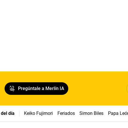
Pregúntale a Merlín IA
del día
Keiko Fujimori
Feriados
Simon Biles
Papa Leó