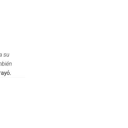
a su
mbién
rayó.