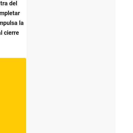
tra del
ompletar
impulsa la
l cierre