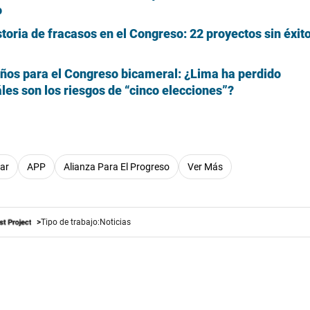
o
toria de fracasos en el Congreso: 22 proyectos sin éxit
años para el Congreso bicameral: ¿Lima ha perdido
les son los riesgos de “cinco elecciones”?
ar
APP
Alianza Para El Progreso
Ver Más
Tipo de trabajo:
Noticias