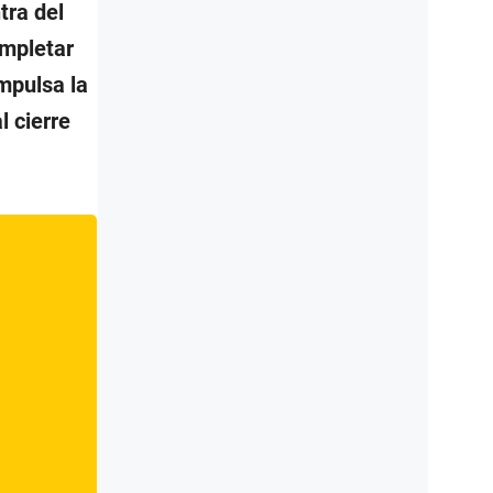
tra del
ompletar
impulsa la
l cierre