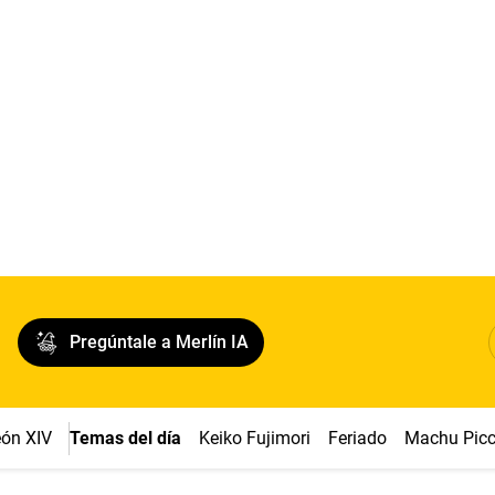
Pregúntale a Merlín IA
ón XIV
Temas del día
Keiko Fujimori
Feriado
Machu Pic