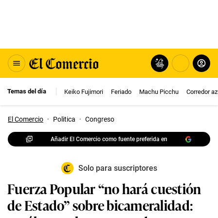
Temas del día
Keiko Fujimori
Feriado
Machu Picchu
Corredor az
El Comercio
·
Politica
·
Congreso
Añadir El Comercio como fuente preferida en
Solo para suscriptores
Fuerza Popular “no hará cuestión
de Estado” sobre bicameralidad: