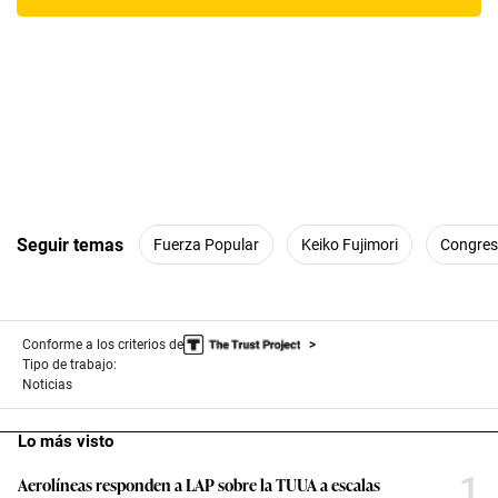
Seguir temas
Fuerza Popular
Keiko Fujimori
Congres
Conforme a los criterios de
Tipo de trabajo:
Noticias
Lo más visto
1
Aerolíneas responden a LAP sobre la TUUA a escalas