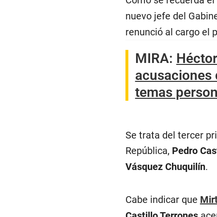
Como se recuerda el
nuevo jefe del Gabin
renunció al cargo el 
MIRA:
Héctor
acusaciones d
temas person
Se trata del tercer p
República,
Pedro Cast
Vásquez Chuquilín
.
Cabe indicar que
Mir
Castillo Terrones
acep