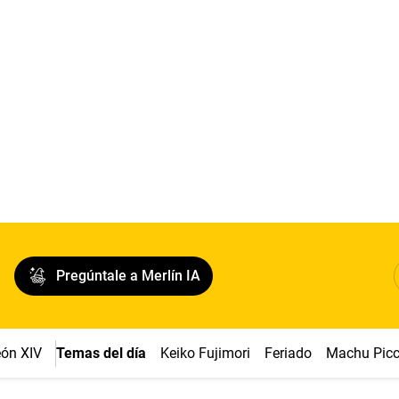
Pregúntale a Merlín IA
ón XIV
Temas del día
Keiko Fujimori
Feriado
Machu Pic