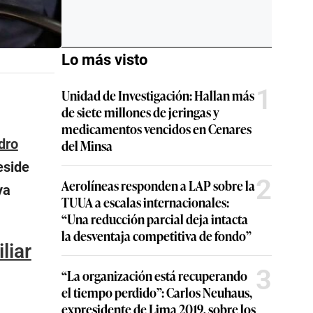
Lo más visto
1
Unidad de Investigación: Hallan más
de siete millones de jeringas y
medicamentos vencidos en Cenares
dro
del Minsa
eside
2
Aerolíneas responden a LAP sobre la
ya
TUUA a escalas internacionales:
“Una reducción parcial deja intacta
la desventaja competitiva de fondo”
liar
3
“La organización está recuperando
el tiempo perdido”: Carlos Neuhaus,
expresidente de Lima 2019, sobre los