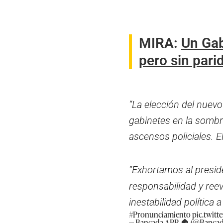
MIRA:
Un Gab
pero sin pari
“La elección del nuev
gabinetes en la sombr
ascensos policiales. E
“Exhortamos al presi
responsabilidad y ree
inestabilidad política a
#Pronunciamiento
pic.twit
— Bancada APP 🏠 (@Banca