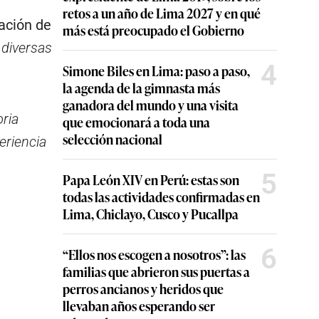
retos a un año de Lima 2027 y en qué
ación de
más está preocupado el Gobierno
 diversas
4
Simone Biles en Lima: paso a paso,
la agenda de la gimnasta más
ganadora del mundo y una visita
oria
que emocionará a toda una
selección nacional
periencia
5
Papa León XIV en Perú: estas son
todas las actividades confirmadas en
Lima, Chiclayo, Cusco y Pucallpa
6
“Ellos nos escogen a nosotros”: las
familias que abrieron sus puertas a
perros ancianos y heridos que
llevaban años esperando ser