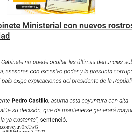
inete Ministerial con nuevos rostro
dad
o Gabinete no puede ocultar las últimas denuncias so
a, asesores con excesivo poder y la presunta corrupc
l país exige explicaciones del presidente de la Repúbli
dente
Pedro Castillo
, asuma esta coyuntura con alta
valúe su decisión, que de mantenerse generará mayo
 la ya existente”
, sentenció.
ter.com/eyuv0rcUwG
daAPP)
February 3, 2022