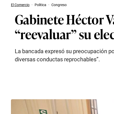
El Comercio
·
Politica
·
Congreso
Gabinete Héctor Va
“reevaluar” su ele
La bancada expresó su preocupación por 
diversas conductas reprochables”.