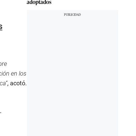
adoptados
s
bre
ión en los
ca”
, acotó.
r