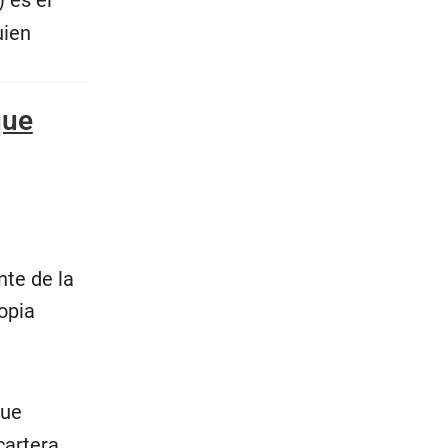
 es el
uien
que
nte de la
opia
que
cartera