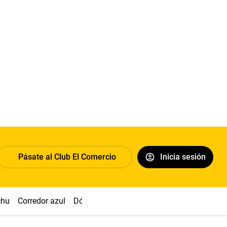
Pásate al Club El Comercio
Inicia sesión
chu
Corredor azul
Dólar
Congreso
Nasca
Acuña
Toled