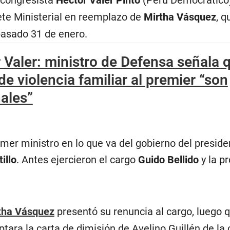
 congresista
Héctor Valer Pinto
(Perú Democrático)
ete Ministerial en reemplazo de
Mirtha Vásquez
, q
pasado 31 de enero.
 Valer: ministro de Defensa señala 
e violencia familiar al premier “son
ales”
rimer ministro en lo que va del gobierno del preside
illo
. Antes ejercieron el cargo
Guido Bellido
y la pr
tha Vásquez
presentó su renuncia al cargo, luego 
tara la carta de dimisión de Avelino Guillén de la 