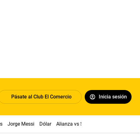
Pásate al Club El Comercio
Inicia sesión
os
Jorge Messi
Dólar
Alianza vs Sport Boys
Papa León XI