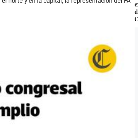
 el norte y en la capital, la representación del FA
e
d
C