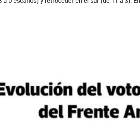
3 a 0 escaños) y retroceder en el sur (de 11 a 3). En