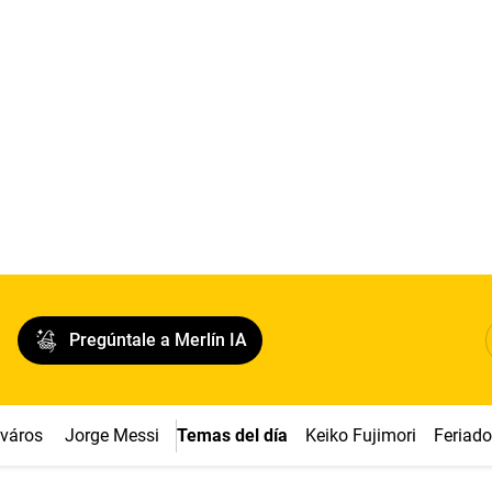
Pregúntale a Merlín IA
cváros
Jorge Messi
Temas del día
Keiko Fujimori
Feriad