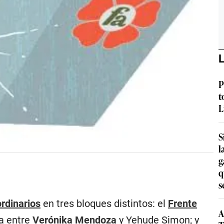
L
P
t
L
S
l
g
q
s
rdinarios
en tres bloques distintos: el
Frente
A
za entre
Verónika Mendoza
y Yehude Simon; y