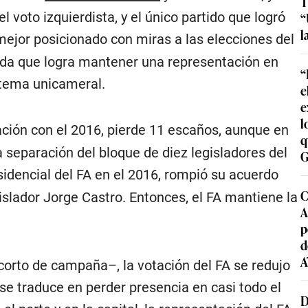
T
“
l voto izquierdista, y el único partido que logró
l
 mejor posicionado con miras a las elecciones del
erda que logra mantener una representación en
“
stema unicameral.
e
e
l
ión con el 2016, pierde 11 escaños, aunque en
q
a separación del bloque de diez legisladores del
G
sidencial del FA en el 2016, rompió su acuerdo
C
islador Jorge Castro. Entonces, el FA mantiene la
A
p
d
A
 corto de campaña–, la votación del FA se redujo
 se traduce en perder presencia en casi todo el
D