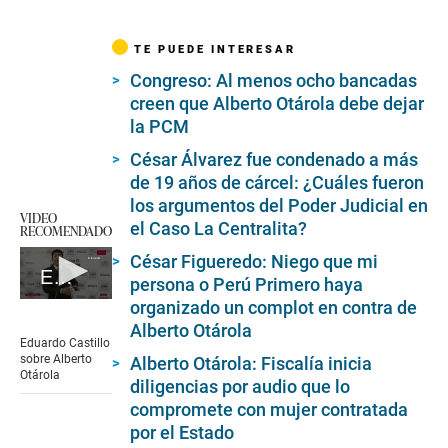
TE PUEDE INTERESAR
Congreso: Al menos ocho bancadas
creen que Alberto Otárola debe dejar
la PCM
César Álvarez fue condenado a más
de 19 años de cárcel: ¿Cuáles fueron
los argumentos del Poder Judicial en
VIDEO
el Caso La Centralita?
RECOMENDADO
César Figueredo: Niego que mi
Eduardo Castillo sobre Alberto Otárola
persona o Perú Primero haya
0
organizado un complot en contra de
seconds
Alberto Otárola
of
Eduardo Castillo
5
sobre Alberto
Alberto Otárola: Fiscalía inicia
minutes,
Otárola
diligencias por audio que lo
30
seconds
compromete con mujer contratada
por el Estado