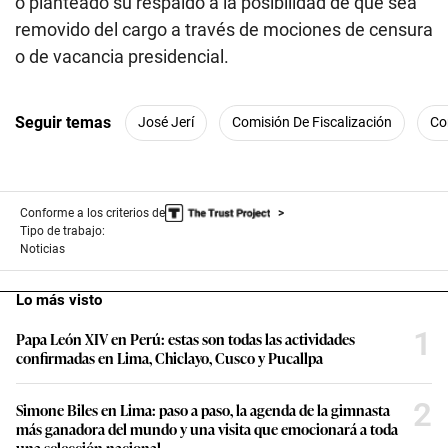
o planteado su respaldo a la posibilidad de que sea
removido del cargo a través de mociones de censura
o de vacancia presidencial.
Seguir temas
José Jerí
Comisión De Fiscalización
Co
Conforme a los criterios de
Tipo de trabajo:
Noticias
Lo más visto
1
Papa León XIV en Perú: estas son todas las actividades
confirmadas en Lima, Chiclayo, Cusco y Pucallpa
2
Simone Biles en Lima: paso a paso, la agenda de la gimnasta
más ganadora del mundo y una visita que emocionará a toda
una selección nacional