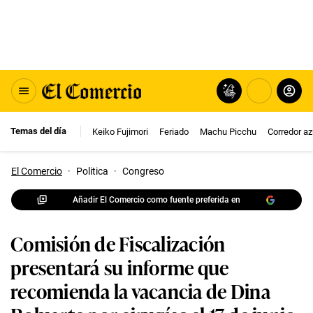
Temas del día
Keiko Fujimori
Feriado
Machu Picchu
Corredor az
El Comercio
·
Politica
·
Congreso
Añadir El Comercio como fuente preferida en
Comisión de Fiscalización
presentará su informe que
recomienda la vacancia de Dina