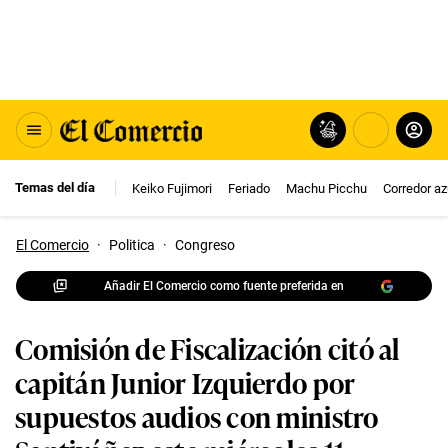
Temas del día
Keiko Fujimori
Feriado
Machu Picchu
Corredor az
El Comercio
·
Politica
·
Congreso
Añadir El Comercio como fuente preferida en
Comisión de Fiscalización citó al
capitán Junior Izquierdo por
supuestos audios con ministro