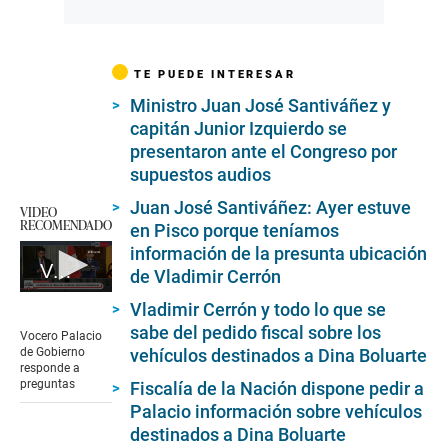
TE PUEDE INTERESAR
Ministro Juan José Santiváñez y
capitán Junior Izquierdo se
presentaron ante el Congreso por
supuestos audios
Juan José Santiváñez: Ayer estuve
VIDEO
RECOMENDADO
en Pisco porque teníamos
información de la presunta ubicación
Vocero Palacio de Gobierno responde a preguntas
de Vladimir Cerrón
0
Vladimir Cerrón y todo lo que se
seconds
sabe del pedido fiscal sobre los
of
Vocero Palacio
3
vehículos destinados a Dina Boluarte
de Gobierno
minutes,
responde a
44
preguntas
Fiscalía de la Nación dispone pedir a
seconds
Palacio información sobre vehículos
destinados a Dina Boluarte