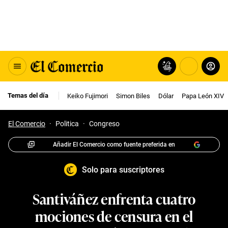
Temas del día
Keiko Fujimori
Simon Biles
Dólar
Papa León XIV
El Comercio
·
Politica
·
Congreso
Añadir El Comercio como fuente preferida en
Solo para suscriptores
Santiváñez enfrenta cuatro
mociones de censura en el