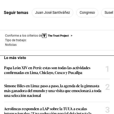
Seguir temas
Juan José Santiváñez
Congreso
Susel
Conforme a los criterios de
Tipo de trabajo:
Noticias
Lo más visto
1
Papa León XIV en Perú: estas son todas las actividades
confirmadas en Lima, Chiclayo, Cusco y Pucallpa
2
Simone Biles en Lima: paso a paso, la agenda de la gimnasta
más ganadora del mundo y una visita que emocionará a toda
una selección nacional
3
Aerolíneas responden a LAP sobre la TUUA a escalas
internacionales: “Una reducción parcial deja intacta la