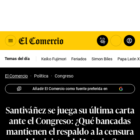
Temas del día
Keiko Fujimori
Feriados
Simon Biles
Papa León X
El Comercio
·
Politica
·
Congreso
Añadir El Comercio como fuente preferida en
Santiváñez se juega su última carta
ante el Congreso: ¿Qué bancadas
mantienen el respaldo a la censura