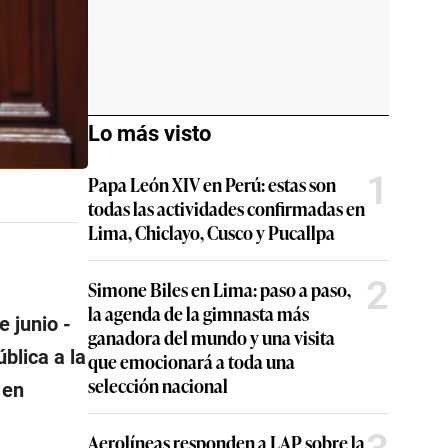
Lo más visto
1
Papa León XIV en Perú: estas son
todas las actividades confirmadas en
Lima, Chiclayo, Cusco y Pucallpa
2
Simone Biles en Lima: paso a paso,
la agenda de la gimnasta más
 junio -
ganadora del mundo y una visita
blica a la
que emocionará a toda una
selección nacional
 en
Aerolíneas responden a LAP sobre la