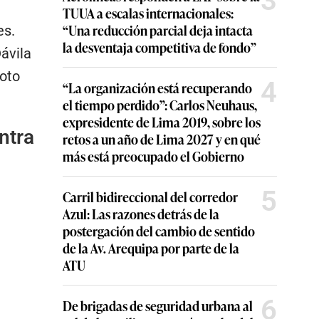
3
TUUA a escalas internacionales:
“Una reducción parcial deja intacta
es.
la desventaja competitiva de fondo”
ávila
voto
4
“La organización está recuperando
el tiempo perdido”: Carlos Neuhaus,
expresidente de Lima 2019, sobre los
ntra
retos a un año de Lima 2027 y en qué
más está preocupado el Gobierno
5
Carril bidireccional del corredor
Azul: Las razones detrás de la
postergación del cambio de sentido
de la Av. Arequipa por parte de la
ATU
6
De brigadas de seguridad urbana al