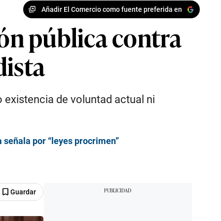
Añadir El Comercio como fuente preferida en
ón pública contra
dista
o existencia de voluntad actual ni
a señala por “leyes procrimen”
Guardar