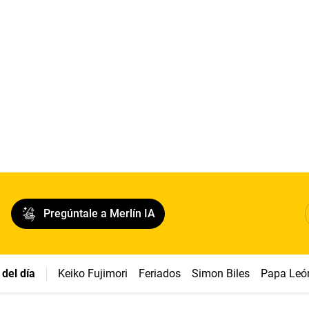
Pregúntale a Merlín IA
del día
Keiko Fujimori
Feriados
Simon Biles
Papa Leó