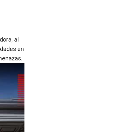
dora, al
ridades en
amenazas.