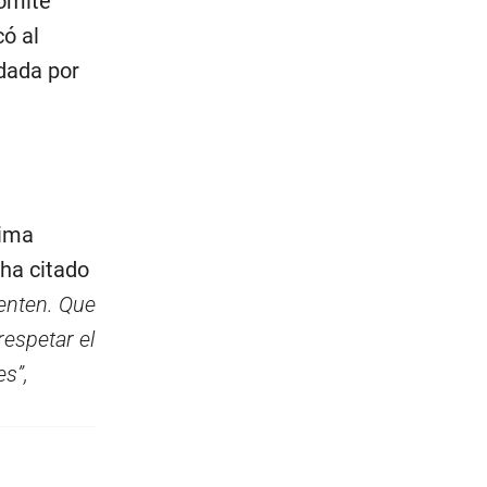
Comité
có al
ndada por
Lima
 ha citado
enten. Que
respetar el
es”,