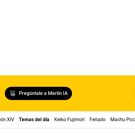
Pregúntale a Merlín IA
ón XIV
Temas del día
Keiko Fujimori
Feriado
Machu Pic