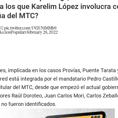
a los que Karelim López involucra 
ia del MTC?
🏻
pic.twitter.com/U92UN1MMh9
@AccionPopular)
February 28, 2022
es, implicada en los casos Provías, Puente Tarata 
red está integrada por el mandatario Pedro Castillo
titular del MTC, desde que empezó el actual gobiern
ores Raúl Doroteo, Juan Carlos Mori, Carlos Zeball
no fueron identificados.