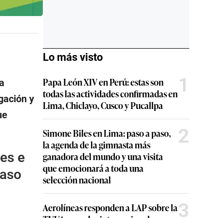
Lo más visto
1
Papa León XIV en Perú: estas son
a
todas las actividades confirmadas en
gación y
Lima, Chiclayo, Cusco y Pucallpa
ue
2
Simone Biles en Lima: paso a paso,
la agenda de la gimnasta más
des e
ganadora del mundo y una visita
que emocionará a toda una
caso
selección nacional
3
Aerolíneas responden a LAP sobre la