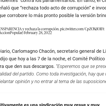
dientes” contra los parlamentarios. En tanto, el 
señaló que “rechaza todo acto de corrupción” e invo
que corrobore lo más pronto posible la versión bri
RANSPARENCIA y rechaza la corrupción.
pic.twitter.com/CpZOXdOIFt
@AccionPopular)
February 28, 2022
Diario, Carlomagno Chacón, secretario general de 
dijo que hoy a las 7 de la noche, el Comité Político
ara que den sus descargos.
“Esperemos que se pres
nalidad del partido. Como toda investigación, hay que 
lantar opinión y no entrar al tema de las suposicion
nitivamente es una sindicación muy grave y muy