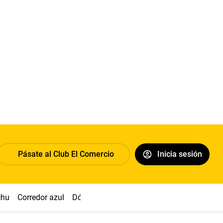
Pásate al Club El Comercio
Inicia sesión
chu
Corredor azul
Dólar
Congreso
Nasca
Acuña
Toled