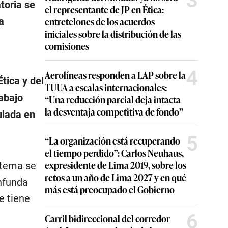
3
toria se
el representante de JP en Ética:
entretelones de los acuerdos
a
iniciales sobre la distribución de las
comisiones
4
Aerolíneas responden a LAP sobre la
tica y del
TUUA a escalas internacionales:
abajo
“Una reducción parcial deja intacta
la desventaja competitiva de fondo”
ulada en
5
“La organización está recuperando
el tiempo perdido”: Carlos Neuhaus,
expresidente de Lima 2019, sobre los
 tema se
retos a un año de Lima 2027 y en qué
onfunda
más está preocupado el Gobierno
e tiene
6
Carril bidireccional del corredor