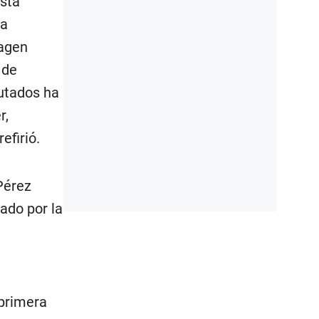
esta
la
magen
 de
utados ha
r,
efirió.
Pérez
uado por la
 primera