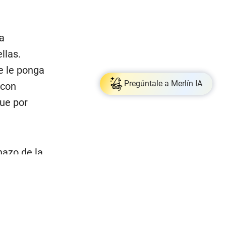
a
llas.
e le ponga
Pregúntale a Merlín IA
 con
que por
hazo de la
 con lo
 Mallqui