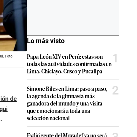
Lo más visto
1
Papa León XIV en Perú: estas son
ui. Foto:
todas las actividades confirmadas en
Lima, Chiclayo, Cusco y Pucallpa
2
Simone Biles en Lima: paso a paso,
la agenda de la gimnasta más
ión de
ganadora del mundo y una visita
qui
que emocionará a toda una
selección nacional
.
Exdirigente del Movadef ya no será