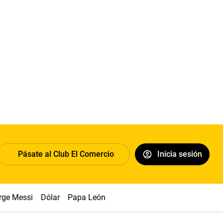
Pásate al Club El Comercio
Inicia sesión
rge Messi
Dólar
Papa León XIV
Congreso
Machu Picchu