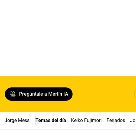
Pregúntale a Merlín IA
Jorge Messi
Temas del día
Keiko Fujimori
Feriados
Jo