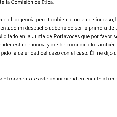
te la Comisión de Ética.
vedad, urgencia pero también al orden de ingreso, l
entado mi despacho debería de ser la primera de e
licitado en la Junta de Portavoces que por favor s
tender esta denuncia y me he comunicado también
 pido la celeridad del caso con el caso. Él me dijo 
or el momento, existe unanimidad en cuanto al rec
do en cuestión. Por ello, señaló que, en coherencia
an manifestado públicamente, se espera que Pérez