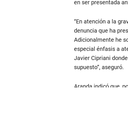
en ser presentada an
“En atención a la gra
denuncia que ha pres
Adicionalmente he so
especial énfasis a a
Javier Cipriani donde
supuesto”, aseguró.
Aranda indicó que, p
inconducta del diputa
que sus colegas ya h
sea sancionado.