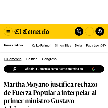
Temas del día
Keiko Fujimori
Simon Biles
Dólar
Papa León XIV
El Comercio
·
Politica
·
Congreso
Añadir El Comercio como fuente preferida en
Martha Moyano justifica rechazo
de Fuerza Popular a interpelar al
primer ministro Gustavo