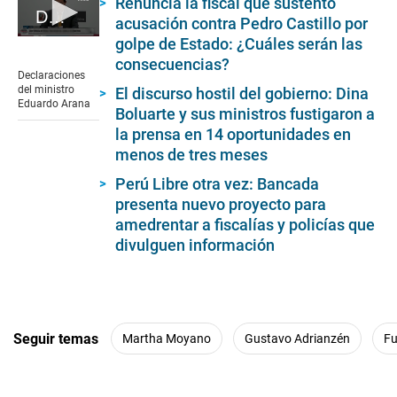
Renuncia la fiscal que sustentó
Declaraciones del ministro Eduardo Arana
acusación contra Pedro Castillo por
0
golpe de Estado: ¿Cuáles serán las
seconds
consecuencias?
of
Declaraciones
3
del ministro
El discurso hostil del gobierno: Dina
minutes,
Eduardo Arana
Boluarte y sus ministros fustigaron a
13
seconds
la prensa en 14 oportunidades en
menos de tres meses
Perú Libre otra vez: Bancada
presenta nuevo proyecto para
amedrentar a fiscalías y policías que
divulguen información
Seguir temas
Martha Moyano
Gustavo Adrianzén
Fu