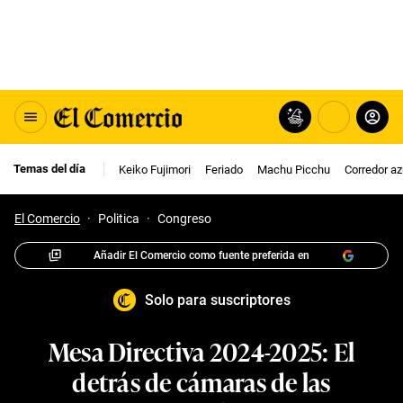
Temas del día
Keiko Fujimori
Feriado
Machu Picchu
Corredor az
El Comercio
·
Politica
·
Congreso
Añadir El Comercio como fuente preferida en
Solo para suscriptores
Mesa Directiva 2024-2025: El
detrás de cámaras de las