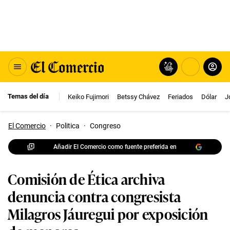
Temas del día
Keiko Fujimori
Betssy Chávez
Feriados
Dólar
J
El Comercio
·
Politica
·
Congreso
Añadir El Comercio como fuente preferida en
Comisión de Ética archiva
denuncia contra congresista
Milagros Jáuregui por exposición