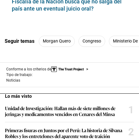
Fiscalía de la Nación busca que no salga del
país ante un eventual juicio oral?
Seguir temas
Morgan Quero
Congreso
Ministerio De
Conforme a los criterios de
Tipo de trabajo:
Noticias
Lo más visto
1
Unidad de Investigación: Hallan más de siete millones de
jeringas y medicamentos vencidos en Cenares del Minsa
2
Primeras fisuras en Juntos por el Perú: La historia de Silvana
Robles y los entretelones del aparente voto de traición