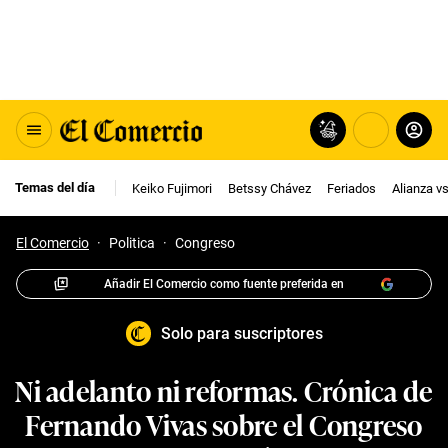
Temas del día
Keiko Fujimori
Betssy Chávez
Feriados
Alianza v
El Comercio
·
Politica
·
Congreso
Añadir El Comercio como fuente preferida en
Solo para suscriptores
Ni adelanto ni reformas. Crónica de
Fernando Vivas sobre el Congreso