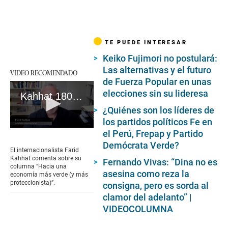
TE PUEDE INTERESAR
Keiko Fujimori no postulará:
Las alternativas y el futuro
VIDEO RECOMENDADO
de Fuerza Popular en unas
elecciones sin su lideresa
Kahhat 180223
¿Quiénes son los líderes de
los partidos políticos Fe en
0
el Perú, Frepap y Partido
seconds
Demócrata Verde?
of
El internacionalista Farid
59
Kahhat comenta sobre su
Fernando Vivas: “Dina no es
seconds
columna “Hacia una
asesina como reza la
economía más verde (y más
proteccionista)”.
consigna, pero es sorda al
clamor del adelanto” |
VIDEOCOLUMNA