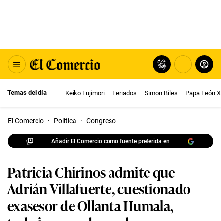
Temas del día
Keiko Fujimori
Feriados
Simon Biles
Papa León X
El Comercio
·
Politica
·
Congreso
Añadir El Comercio como fuente preferida en
Patricia Chirinos admite que
Adrián Villafuerte, cuestionado
exasesor de Ollanta Humala,