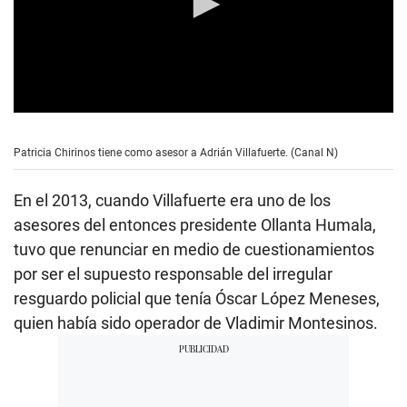
0
s
e
Patricia Chirinos tiene como asesor a Adrián Villafuerte. (Canal N)
c
o
n
En el 2013, cuando Villafuerte era uno de los
d
s
asesores del entonces presidente Ollanta Humala,
o
tuvo que renunciar en medio de cuestionamientos
f
3
por ser el supuesto responsable del irregular
m
i
resguardo policial que tenía Óscar López Meneses,
n
quien había sido operador de Vladimir Montesinos.
u
t
e
s
,
0