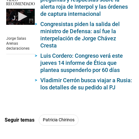
RECOMENDADO
alerta roja de Interpol y las órdenes
de captura internacional
Jorge Salas Arenas declaraciones
Congresistas piden la salida del
0
ministro de Defensa: así fue la
seconds
of
interpelación de Jorge Chávez
Jorge Salas
1
Arenas
Cresta
minute,
declaraciones
38
Luis Cordero: Congreso verá este
seconds
jueves 14 informe de Ética que
plantea suspenderlo por 60 días
Vladimir Cerrón busca viajar a Rusia:
los detalles de su pedido al PJ
Seguir temas
Patricia Chirinos