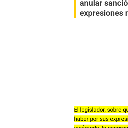
anular sanci
expresiones 
El legislador, sobre 
haber por sus expresi