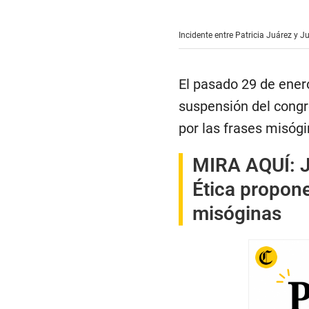
s
e
c
Incidente entre Patricia Juárez y J
o
n
d
s
El pasado 29 de ener
o
f
suspensión del congr
2
m
por las frases misóg
i
n
u
MIRA AQUÍ:
t
e
s
Ética propon
,
1
misóginas
6
s
e
c
o
n
d
s
V