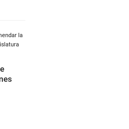
mendar la
islatura
de
ones