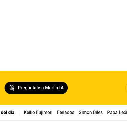
Pregúntale a Merlín IA
del día
Keiko Fujimori
Feriados
Simon Biles
Papa Leó