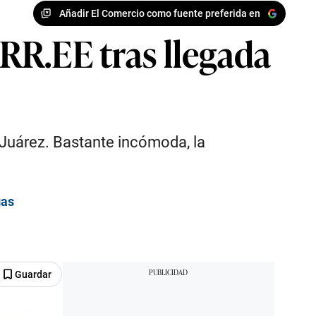
Añadir El Comercio como fuente preferida en
 RR.EE tras llegada
a Juárez. Bastante incómoda, la
gas
Guardar