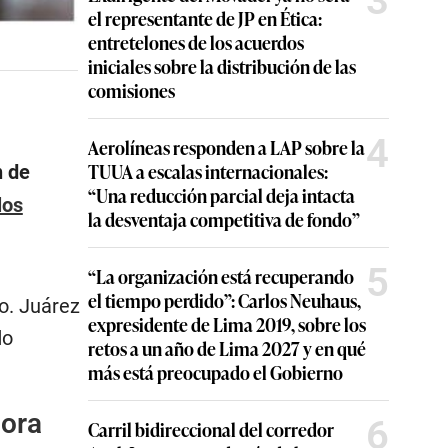
3
el representante de JP en Ética:
entretelones de los acuerdos
iniciales sobre la distribución de las
comisiones
4
Aerolíneas responden a LAP sobre la
TUUA a escalas internacionales:
n de
“Una reducción parcial deja intacta
los
la desventaja competitiva de fondo”
5
“La organización está recuperando
el tiempo perdido”: Carlos Neuhaus,
o. Juárez
expresidente de Lima 2019, sobre los
do
retos a un año de Lima 2027 y en qué
más está preocupado el Gobierno
hora
6
Carril bidireccional del corredor